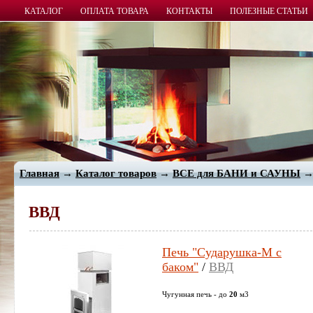
КАТАЛОГ
ОПЛАТА ТОВАРА
КОНТАКТЫ
ПОЛЕЗНЫЕ СТАТЬИ
Главная
→
Каталог товаров
→
ВСЕ для БАНИ и САУНЫ
ВВД
Печь "Сударушка-М с
баком"
/
ВВД
Чугунная печь - до
20
м3