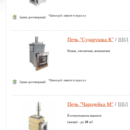
*Цена в руб. зависит от курса у.е.
[цена договорная]
Печь "Сударушка К"
/
ВВД
Новая, элегантная, компактная
*Цена в руб. зависит от курса у.е.
[цена договорная]
Печь "Чародейка М"
/
ВВД
В огнеупорном кирпиче
(малая) - до
20
м3