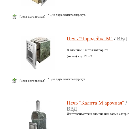
*Цена в руб. зависит от курса у.е.
[цена договорная]
Печь "Чародейка М"
/
ВВД
В змеевике или талькохлорите
(малая) - до
20
м3
*Цена в руб. зависит от курса у.е.
[цена договорная]
Печь "Калита М арочная"
/
ВВД
Изготавливается в змеевие или талькохлотри